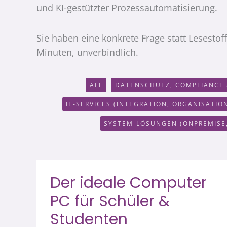
und KI-gestützter Prozessautomatisierung.
Sie haben eine konkrete Frage statt Lesestof
Minuten, unverbindlich.
Filter
ALL
DATENSCHUTZ, COMPLIANCE 
posts
IT-SERVICES (INTEGRATION, ORGANISATIO
by
category
SYSTEM-LÖSUNGEN (ONPREMISE,
Der ideale Computer
PC für Schüler &
Studenten