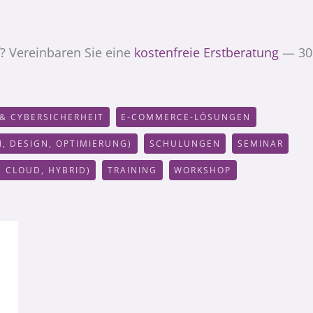
f? Vereinbaren Sie eine
kostenfreie Erstberatung
— 30
& CYBERSICHERHEIT
E-COMMERCE-LÖSUNGEN
N, DESIGN, OPTIMIERUNG)
SCHULUNGEN
SEMINAR
 CLOUD, HYBRID)
TRAINING
WORKSHOP