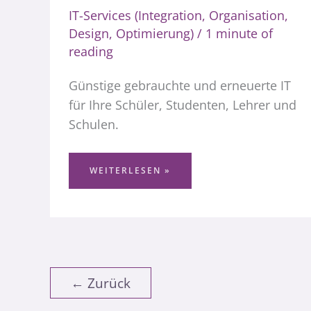
IT-Services (Integration, Organisation,
Design, Optimierung)
/
1 minute of
reading
Günstige gebrauchte und erneuerte IT
für Ihre Schüler, Studenten, Lehrer und
Schulen.
DER
WEITERLESEN »
IDEALE
COMPUTER
PC
FÜR
SCHÜLER
&
STUDENTEN
←
Zurück